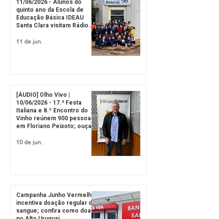
11/06/2026 - Alunos do
quinto ano da Escola de
Educação Básica IDEAU
Santa Clara visitam Rádio
Sideral e divulgam Mostra
Científica e Festa Junina
11 de jun.
[ÁUDIO] Olho Vivo |
10/06/2026 - 17.ª Festa
Italiana e 8.º Encontro do
Vinho reúnem 900 pessoas
em Floriano Peixoto; ouça a
entrevista com o prefeito
Jair Ostrowski
10 de jun.
Campanha Junho Vermelho
incentiva doação regular de
sangue; confira como doar
no Alto Uruguai