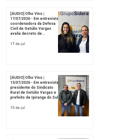
[ÁUDIO] Olho Vivo |
17/07/2026 - Em entrevista,
coordenadora da Defesa
Civil de Getúlio Vargas
avalia decreto de
emergência após fortes
chuvas
17 de jul.
[ÁUDIO] Olho Vivo |
15/07/2026 - Em entrevista,
presidente do Sindicato
Rural de Getúlio Vargas e
prefeito de Ipiranga do Sul
detalham programação do
13º Fórum Norte Gaúcho da
15 de jul.
Soja