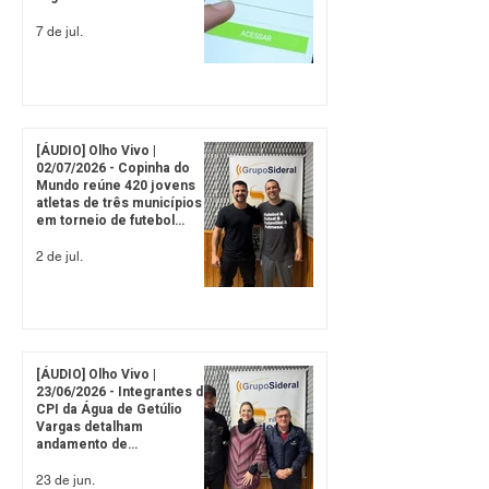
Popular
7 de jul.
[ÁUDIO] Olho Vivo |
02/07/2026 - Copinha do
Mundo reúne 420 jovens
atletas de três municípios
em torneio de futebol
infantil
2 de jul.
[ÁUDIO] Olho Vivo |
23/06/2026 - Integrantes da
CPI da Água de Getúlio
Vargas detalham
andamento de
investigações e
fiscalização de contrato
23 de jun.