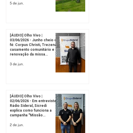
20,9 mil
5 de jun.
[ÁUDIO] Olho Vivo |
03/06/2026 - Junho cheio de
fé: Corpus Christi, Trezena,
casamento comunitário e
renovação da missa
noturna marcam
programação da Paróquia
3 de jun.
Imaculada Conceição
[ÁUDIO] Olho Vivo |
02/06/2026 - Em entrevista à
Rádio Sideral, Sicredi
explica como funciona a
campanha "Missão
Guardiões do Futuro"
2 de jun.