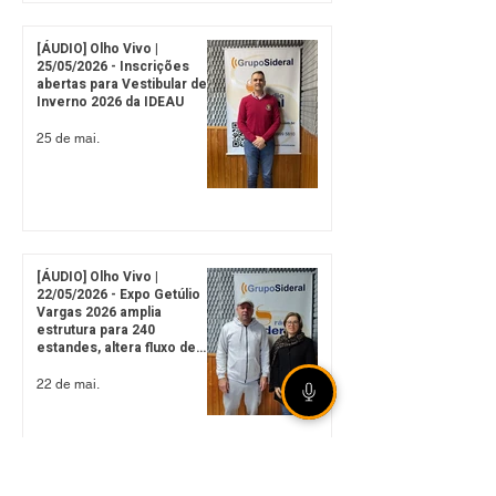
[ÁUDIO] Olho Vivo |
25/05/2026 - Inscrições
abertas para Vestibular de
Inverno 2026 da IDEAU
25 de mai.
[ÁUDIO] Olho Vivo |
22/05/2026 - Expo Getúlio
Vargas 2026 amplia
estrutura para 240
estandes, altera fluxo de
trânsito e abre vendas para
empresas locais
22 de mai.