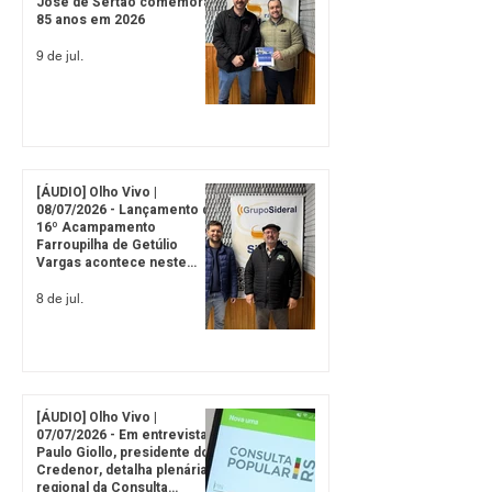
José de Sertão comemora
85 anos em 2026
9 de jul.
[ÁUDIO] Olho Vivo |
08/07/2026 - Lançamento do
16º Acampamento
Farroupilha de Getúlio
Vargas acontece neste
sábado, 11
8 de jul.
[ÁUDIO] Olho Vivo |
07/07/2026 - Em entrevista,
Paulo Giollo, presidente do
Credenor, detalha plenária
regional da Consulta