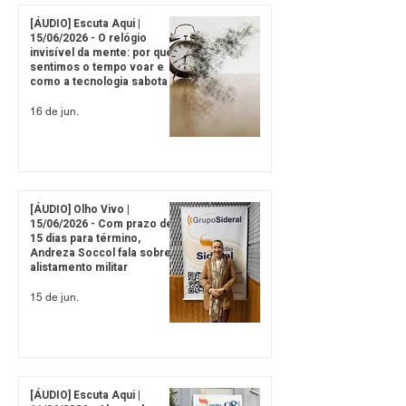
[ÁUDIO] Escuta Aqui |
15/06/2026 - O relógio
invisível da mente: por que
sentimos o tempo voar e
como a tecnologia sabota o
presente
16 de jun.
[ÁUDIO] Olho Vivo |
15/06/2026 - Com prazo de
15 dias para término,
Andreza Soccol fala sobre
alistamento militar
15 de jun.
[ÁUDIO] Escuta Aqui |