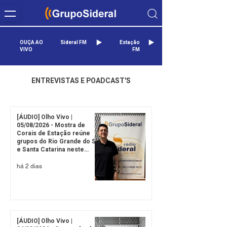
OUÇA AO
Sideral FM
Estação
VIVO
FM
ENTREVISTAS E POADCAST'S
[ÁUDIO] Olho Vivo |
05/08/2026 - Mostra de
Corais de Estação reúne
grupos do Rio Grande do Sul
e Santa Catarina neste
sábado
há 2 dias
[ÁUDIO] Olho Vivo |