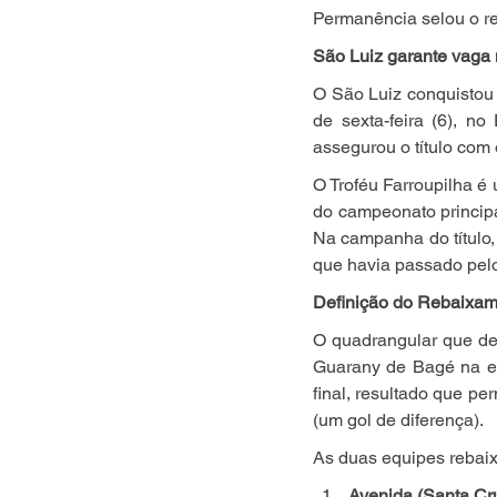
Permanência selou o r
São Luiz garante vaga 
O São Luiz conquistou
de sexta-feira (6), no
assegurou o título com 
O Troféu Farroupilha é
do campeonato principa
Na campanha do título,
que havia passado pel
Definição do Rebaixa
O quadrangular que de
Guarany de Bagé na el
final, resultado que pe
(um gol de diferença).
As duas equipes rebaix
Avenida (Santa Cru