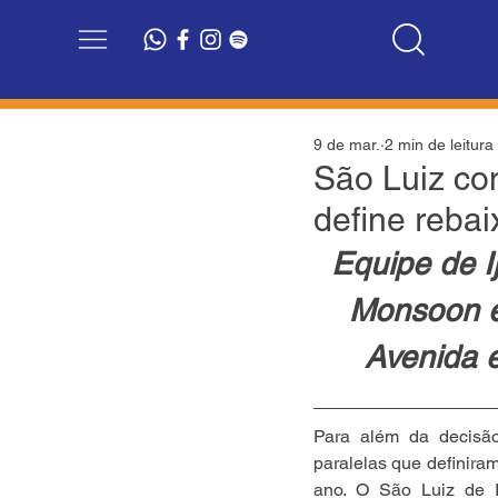
9 de mar.
2 min de leitura
São Luiz con
define reba
Equipe de I
Monsoon e
Avenida 
Para além da decisão
paralelas que definira
ano. O São Luiz de I