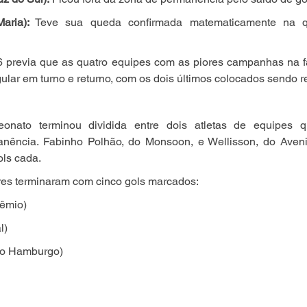
aria):
 Teve sua queda confirmada matematicamente na qu
previa que as quatro equipes com as piores campanhas na fase
ular em turno e returno, com os dois últimos colocados sendo r
eonato terminou dividida entre dois atletas de equipes q
nência. Fabinho Polhão, do Monsoon, e Wellisson, do Aveni
ls cada.
ores terminaram com cinco gols marcados:
rêmio)
l)
vo Hamburgo)