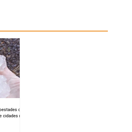
mpestades de
e cidades no