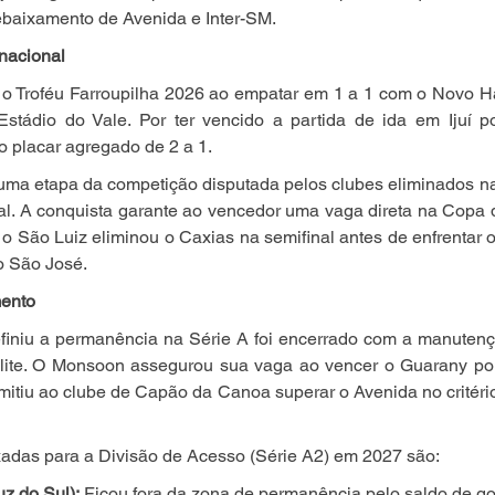
ebaixamento de Avenida e Inter-SM.
nacional
 o Troféu Farroupilha 2026 ao empatar em 1 a 1 com o Novo Ha
 Estádio do Vale. Por ter vencido a partida de ida em Ijuí p
o placar agregado de 2 a 1.
 uma etapa da competição disputada pelos clubes eliminados nas
l. A conquista garante ao vencedor uma vaga direta na Copa d
 o São Luiz eliminou o Caxias na semifinal antes de enfrentar
o São José.
mento
finiu a permanência na Série A foi encerrado com a manuten
ite. O Monsoon assegurou sua vaga ao vencer o Guarany por
rmitiu ao clube de Capão da Canoa superar o Avenida no critério
adas para a Divisão de Acesso (Série A2) em 2027 são:
z do Sul):
 Ficou fora da zona de permanência pelo saldo de go