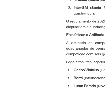
Inter-SM (Santa M
quadrangular.
O regulamento de 2026 
disputariam o quadrang
Estatísticas e Artilharia
A artilharia do camp
quadrangular de perma
competição com seis go
Logo atrás, três jogad
Carlos Vinícius
 (G
Borré
 (Internaciona
Luam Parede
 (No