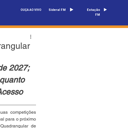
Sideral FM
Estação
OUÇA AO VIVO
FM
rangular
de 2027; 
quanto 
Acesso
uas competições 
al para o próximo 
Quadrangular de 