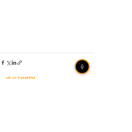
VEJA TAMBÉM
Grêmio vence Mirassol na
Arena e avança às quartas
de final da Copa do Brasil