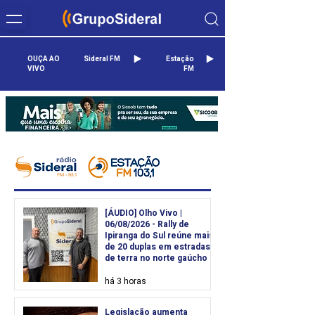
OUÇA AO
Sideral FM
Estação
VIVO
FM
Grupo Sideral
[ÁUDIO] Olho Vivo |
06/08/2026 - Rally de
Ipiranga do Sul reúne mais
de 20 duplas em estradas
de terra no norte gaúcho
há 3 horas
Legislação aumenta