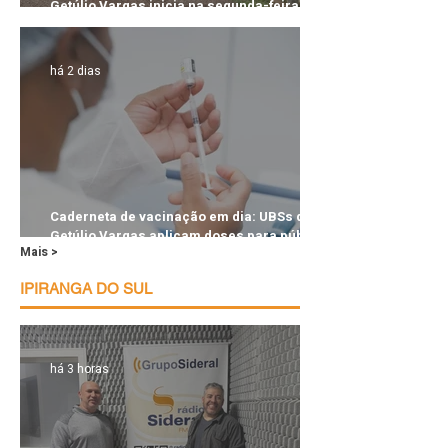
Getúlio Vargas inicia na segunda-feira, 10
de agosto
há 2 dias
Caderneta de vacinação em dia: UBSs de
Getúlio Vargas aplicam doses para público
Mais >
de até 14 anos
IPIRANGA DO SUL
há 3 horas