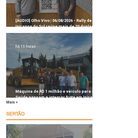
[ÁUDIO] Olho Vivo | 06/08/2026 - Rally de
Ipiranga do Sul reúne mais de 20 duplas em
estradas de terra no norte gaúcho
há 15 horas
Máquina de R$ 1 milhão e veículo para a
Saúde passam a integrar frota em Ipiranga
Mais >
do Sul
SERTÃO