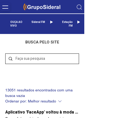
OUÇA AO
Sideral FM
Estação
VIVO
FM
BUSCA PELO SITE
Posts do blog (13051)
Outras páginas (28)
13051 resultados encontrados com uma
busca vazia
Ordenar por:
Melhor resultado
Aplicativo 'FaceApp' voltou à moda e discussão sobre segurança de dados também