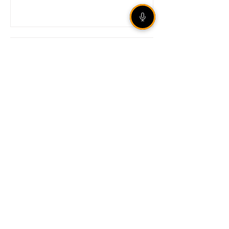
Internacional garante vaga
nas quartas de final da Copa
do Brasil mesmo com
derrota em São Paulo
Legislação aumenta
punição para
armazenamento e difusão
de violência sexual infantil