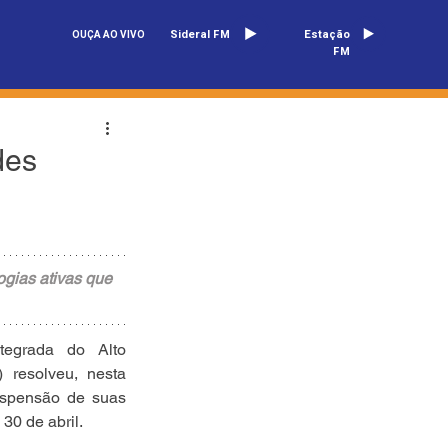
Sideral FM
Estação
OUÇA AO VIVO
FM
des
gias ativas que 
tegrada do Alto 
resolveu, nesta 
suspensão de suas 
 30 de abril.