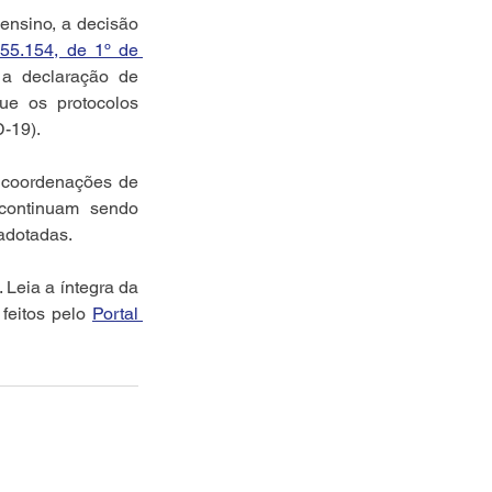
ensino, a decisão 
55.154, de 1º de 
 a declaração de 
e os protocolos 
-19). 
 coordenações de 
ontinuam sendo 
adotadas.
Atividades administrativas são mantidas de acordo com a autonomia de cada unidade. Leia a íntegra da 
feitos pelo 
Portal 