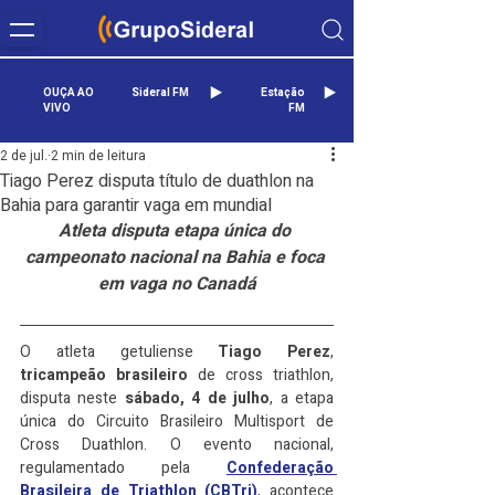
OUÇA AO
Sideral FM
Estação
VIVO
FM
2 de jul.
2 min de leitura
Tiago Perez disputa título de duathlon na
Bahia para garantir vaga em mundial
Atleta disputa etapa única do 
campeonato nacional na Bahia e foca 
em vaga no Canadá
O atleta getuliense 
Tiago Perez
, 
tricampeão brasileiro
 de cross triathlon, 
disputa neste 
sábado, 4 de julho
, a etapa 
única do Circuito Brasileiro Multisport de 
Cross Duathlon. O evento nacional, 
regulamentado pela 
Confederação 
Brasileira de Triathlon (CBTri)
, acontece 