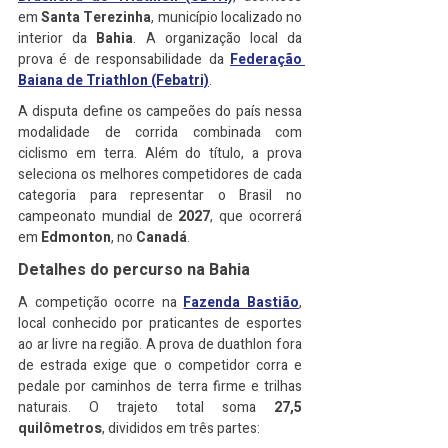
em 
Santa Terezinha
, município localizado no 
interior da 
Bahia
. A organização local da 
prova é de responsabilidade da 
Federação 
Baiana de Triathlon (Febatri)
.
A disputa define os campeões do país nessa 
modalidade de corrida combinada com 
ciclismo em terra. Além do título, a prova 
seleciona os melhores competidores de cada 
categoria para representar o Brasil no 
campeonato mundial de 
2027
, que ocorrerá 
em 
Edmonton
, no 
Canadá
.
Detalhes do percurso na Bahia
A competição ocorre na 
Fazenda Bastião
, 
local conhecido por praticantes de esportes 
ao ar livre na região. A prova de duathlon fora 
de estrada exige que o competidor corra e 
pedale por caminhos de terra firme e trilhas 
naturais. O trajeto total soma 
27,5 
quilômetros
, divididos em três partes: