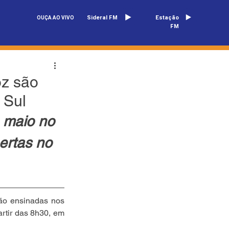
Sideral FM
Estação
OUÇA AO VIVO
FM
oz são
 Sul
 maio no 
ertas no 
ão ensinadas nos 
rtir das 8h30, em 