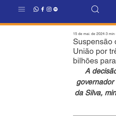
15 de mai. de 2024
3 min 
Suspensão d
União por t
bilhões par
A decisão
governador E
da Silva, mi