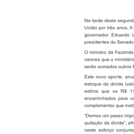
Na tarde desta segunda
União por três anos. 
governador Eduardo Le
presidentes do Senado
O ministro da Fazenda
valores que o ministéri
serão somados outros R
Este novo aporte, anun
estoque da dívida (val
estima que os R$ 11 
encaminhados para um 
complementar que insti
“Demos um passo import
quitação da dívida”, a
neste esforço conjunt