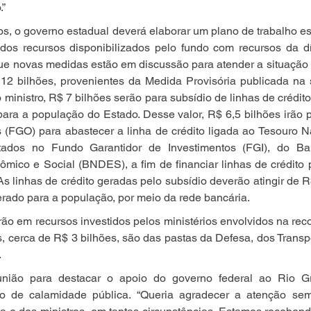
.”
os, o governo estadual deverá elaborar um plano de trabalho e
 dos recursos disponibilizados pelo fundo com recursos da dí
ue novas medidas estão em discussão para atender a situação 
 12 bilhões, provenientes da Medida Provisória publicada na
ministro, R$ 7 bilhões serão para subsídio de linhas de crédito
ara a população do Estado. Desse valor, R$ 6,5 bilhões irão 
(FGO) para abastecer a linha de crédito ligada ao Tesouro Na
tados no Fundo Garantidor de Investimentos (FGI), do Ba
mico e Social (BNDES), a fim de financiar linhas de crédito 
s linhas de crédito geradas pelo subsídio deverão atingir de R
erado para a população, por meio da rede bancária.
rão em recursos investidos pelos ministérios envolvidos na rec
s, cerca de R$ 3 bilhões, são das pastas da Defesa, dos Transp
.
eunião para destacar o apoio do governo federal ao Rio G
ão de calamidade pública. “Queria agradecer a atenção sem