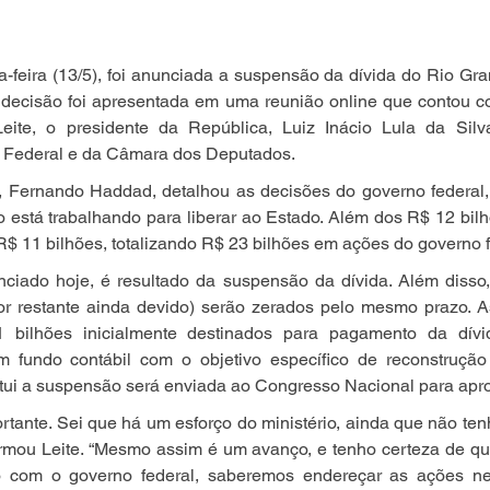
-feira (13/5), foi anunciada a suspensão da dívida do Rio Gr
A decisão foi apresentada em uma reunião online que contou c
ite, o presidente da República, Luiz Inácio Lula da Silva
 Federal e da Câmara dos Deputados.
, Fernando Haddad, detalhou as decisões do governo federal, 
o está trabalhando para liberar ao Estado. Além dos R$ 12 bilhõ
$ 11 bilhões, totalizando R$ 23 bilhões em ações do governo f
ciado hoje, é resultado da suspensão da dívida. Além disso, 
or restante ainda devido) serão zerados pelo mesmo prazo. As
bilhões inicialmente destinados para pagamento da dívid
fundo contábil com o objetivo específico de reconstrução 
tui a suspensão será enviada ao Congresso Nacional para apr
ante. Sei que há um esforço do ministério, ainda que não tenh
firmou Leite. “Mesmo assim é um avanço, e tenho certeza de qu
o com o governo federal, saberemos endereçar as ações ne