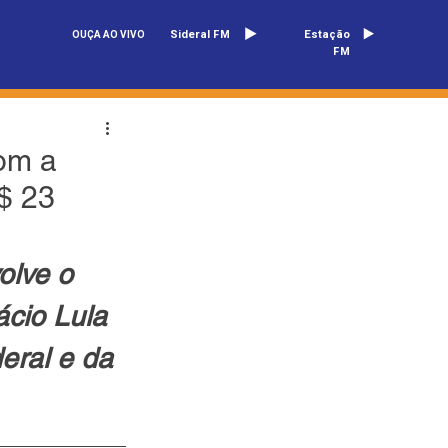
Sideral FM
Estação
OUÇA AO VIVO
FM
om a
$ 23
olve o 
cio Lula 
eral e da 