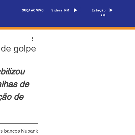
Sideral FM
Estação
OUÇA AO VIVO
FM
 de golpe
ilizou 
alhas de 
ção de 
 os bancos Nubank 