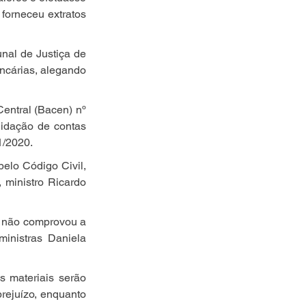
forneceu extratos 
nal de Justiça de 
ncárias, alegando 
ntral (Bacen) nº 
idação de contas 
1/2020.
lo Código Civil, 
 ministro Ricardo 
r não comprovou a 
inistras Daniela 
 materiais serão 
rejuízo, enquanto 