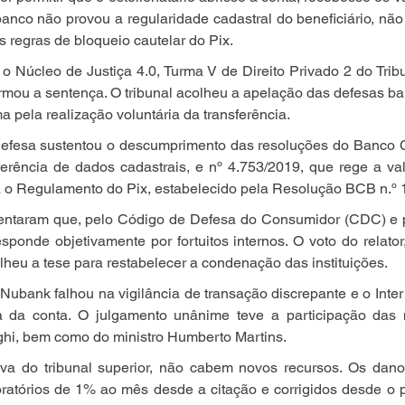
nco não provou a regularidade cadastral do beneficiário, não 
s regras de bloqueio cautelar do Pix.
o Núcleo de Justiça 4.0, Turma V de Direito Privado 2 do Tribu
rmou a sentença. O tribunal acolheu a apelação das defesas ba
ma pela realização voluntária da transferência.
defesa sustentou o descumprimento das resoluções do Banco Ce
erência de dados cadastrais, e nº 4.753/2019, que rege a val
da o Regulamento do Pix, estabelecido pela Resolução BCB n.º 
taram que, pelo Código de Defesa do Consumidor (CDC) e pe
sponde objetivamente por fortuitos internos. O voto do relator,
lheu a tese para restabelecer a condenação das instituições.
ubank falhou na vigilância de transação discrepante e o Inte
 da conta. O julgamento unânime teve a participação das m
ghi, bem como do ministro Humberto Martins.
iva do tribunal superior, não cabem novos recursos. Os danos
ratórios de 1% ao mês desde a citação e corrigidos desde o p