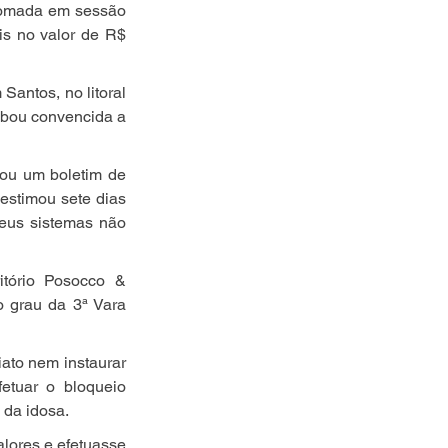
tomada em sessão 
s no valor de R$ 
antos, no litoral 
bou convencida a 
rou um boletim de 
stimou sete dias 
seus sistemas não 
tório Posocco & 
 grau da 3ª Vara 
ato nem instaurar 
tuar o bloqueio 
 da idosa.
alores e efetuasse 