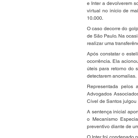
e Inter a devolverem 
virtual no início de 
10.000.
O caso decorre do golp
de São Paulo. Na ocasi
realizar uma transferênc
Após constatar o estel
ocorrência. Ela aciono
úteis para retorno do 
detectarem anomalias.
Representada pelos a
Advogados Associados,
Cível de Santos julgou 
A sentença inicial apo
o Mecanismo Especia
preventivo diante de um
O Inter foi condenado p