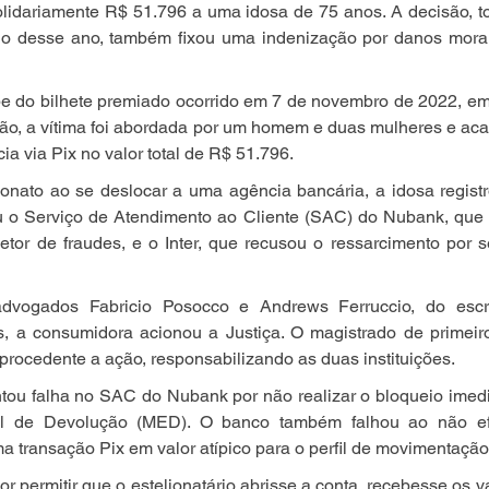
solidariamente R$ 51.796 a uma idosa de 75 anos. A decisão, 
maio desse ano, também fixou uma indenização por danos morai
e do bilhete premiado ocorrido em 7 de novembro de 2022, em S
ão, a vítima foi abordada por um homem e duas mulheres e aca
ia via Pix no valor total de R$ 51.796.
ionato ao se deslocar a uma agência bancária, a idosa regist
u o Serviço de Atendimento ao Cliente (SAC) do Nubank, que e
setor de fraudes, e o Inter, que recusou o ressarcimento por 
dvogados Fabricio Posocco e Andrews Ferruccio, do escri
 a consumidora acionou a Justiça. O magistrado de primeiro
procedente a ação, responsabilizando as duas instituições.
ntou falha no SAC do Nubank por não realizar o bloqueio imedi
l de Devolução (MED). O banco também falhou ao não efe
a transação Pix em valor atípico para o perfil de movimentação
or permitir que o estelionatário abrisse a conta, recebesse os v