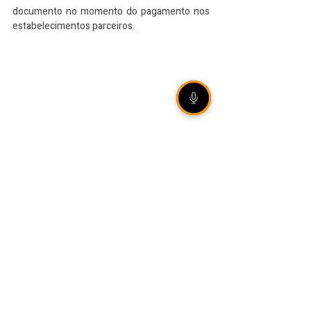
documento no momento do pagamento nos 
estabelecimentos parceiros.
VEJA TAMBÉM
Legislação aumenta
punição para
armazenamento e difusão
de violência sexual infantil