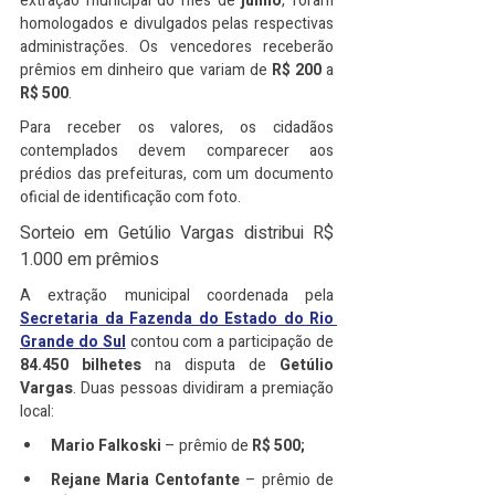
extração municipal do mês de 
junho
, foram 
homologados e divulgados pelas respectivas 
administrações. Os vencedores receberão 
prêmios em dinheiro que variam de 
R$ 200
 a 
R$ 500
.
Para receber os valores, os cidadãos 
contemplados devem comparecer aos 
prédios das prefeituras, com um documento 
oficial de identificação com foto.
Sorteio em Getúlio Vargas distribui R$ 
1.000 em prêmios
A extração municipal coordenada pela 
Secretaria da Fazenda do Estado do Rio 
Grande do Sul
 contou com a participação de 
84.450 bilhetes
 na disputa de 
Getúlio 
Vargas
. Duas pessoas dividiram a premiação 
local:
Mario Falkoski
 – prêmio de 
R$ 500;
Rejane Maria Centofante
 – prêmio de 