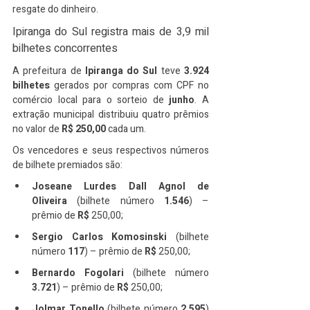
resgate do dinheiro.
Ipiranga do Sul registra mais de 3,9 mil 
bilhetes concorrentes
A prefeitura de 
Ipiranga do Sul
 teve 
3.924 
bilhetes
 gerados por compras com CPF no 
comércio local para o sorteio de 
junho
. A 
extração municipal distribuiu quatro prêmios 
no valor de 
R$ 250,00
 cada um.
Os vencedores e seus respectivos números 
de bilhete premiados são:
Joseane Lurdes Dall Agnol de 
Oliveira
 (bilhete número 
1.546
) – 
prêmio de 
R$ 
250,00;
Sergio Carlos Komosinski
 (bilhete 
número 
117
) – prêmio de 
R$ 
250,00;
Bernardo Fogolari
 (bilhete número 
3.721
) – prêmio de 
R$ 
250,00;
Jolmar Tonello
 (bilhete número 
2.595
) 