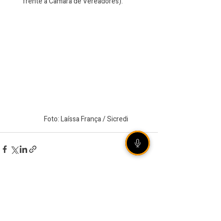
frente à Câmara de Vereadores).
Foto: Laíssa França / Sicredi
VEJA TAMBÉM
[ÁUDIO] Olho Vivo |
10/08/2026 - Campeonato