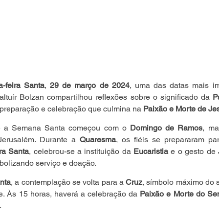
a-feira Santa
, 
29 de março de 2024
, uma das datas mais im
Valtuír Bolzan compartilhou reflexões sobre o significado da 
P
preparação e celebração que culmina na 
Paixão e Morte de Jes
e a Semana Santa começou com o 
Domingo de Ramos
, ma
Jerusalém. Durante a 
Quaresma
, os fiéis se prepararam p
ira Santa
, celebrou-se a instituição da 
Eucaristia
 e o gesto de 
mbolizando serviço e doação.
anta
, a contemplação se volta para a 
Cruz
, símbolo máximo do sa
. Às 15 horas, haverá a celebração da 
Paixão e Morte do Se
.