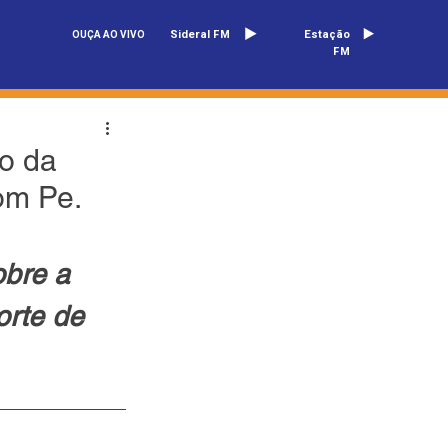
Sideral FM
Estação
OUÇA AO VIVO
FM
do da
om Pe.
obre a 
rte de 