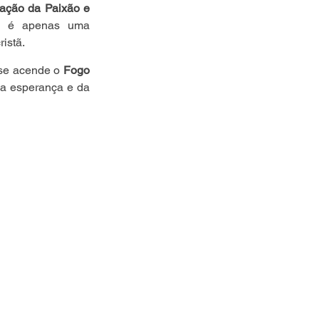
ação da Paixão e 
ão é apenas uma 
istã.
se acende o 
Fogo 
a esperança e da 