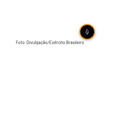
Foto: Divulgação/Exército Brasileiro
VEJA TAMBÉM
Grêmio vence Mirassol na
Arena e avança às quartas
de final da Copa do Brasil