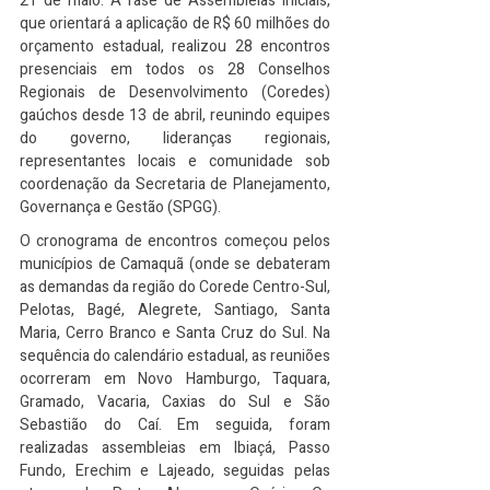
21 de maio. A fase de Assembleias Iniciais, 
que orientará a aplicação de R$ 60 milhões do 
orçamento estadual, realizou 28 encontros 
presenciais em todos os 28 Conselhos 
Regionais de Desenvolvimento (Coredes) 
gaúchos desde 13 de abril, reunindo equipes 
do governo, lideranças regionais, 
representantes locais e comunidade sob 
coordenação da Secretaria de Planejamento, 
Governança e Gestão (SPGG).
O cronograma de encontros começou pelos 
municípios de Camaquã (onde se debateram 
as demandas da região do Corede Centro-Sul, 
Pelotas, Bagé, Alegrete, Santiago, Santa 
Maria, Cerro Branco e Santa Cruz do Sul. Na 
sequência do calendário estadual, as reuniões 
ocorreram em Novo Hamburgo, Taquara, 
Gramado, Vacaria, Caxias do Sul e São 
Sebastião do Caí. Em seguida, foram 
realizadas assembleias em Ibiaçá, Passo 
Fundo, Erechim e Lajeado, seguidas pelas 