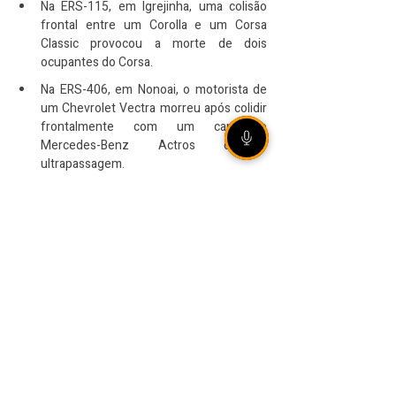
Na ERS-115, em Igrejinha, uma colisão 
frontal entre um Corolla e um Corsa 
Classic provocou a morte de dois 
ocupantes do Corsa.
Na ERS-406, em Nonoai, o motorista de 
um Chevrolet Vectra morreu após colidir 
frontalmente com um caminhão 
Mercedes-Benz Actros durante 
ultrapassagem.
Em Porto Alegre, um motociclista de 28 
anos morreu após cair do viaduto de 
acesso à avenida Castello Branco e 
despencar sobre o teto da Estação 
Rodoviária da Trensurb. A Polícia Civil 
investiga as circunstâncias.