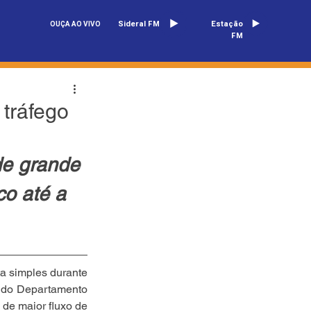
Sideral FM
Estação
OUÇA AO VIVO
FM
 tráfego
de grande 
co até a 
a simples durante 
 do Departamento 
e maior fluxo de 