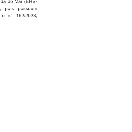
rada do Mar (ERS-
 pois possuem 
e n.º 152/2023, 