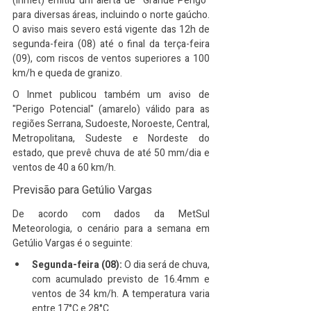
(Inmet) emitiu um alerta de "Grande Perigo" 
para diversas áreas, incluindo o norte gaúcho. 
O aviso mais severo está vigente das 12h de 
segunda-feira (08) até o final da terça-feira 
(09), com riscos de ventos superiores a 100 
km/h e queda de granizo.
O Inmet publicou também um aviso de 
"Perigo Potencial" (amarelo) válido para as 
regiões Serrana, Sudoeste, Noroeste, Central, 
Metropolitana, Sudeste e Nordeste do 
estado, que prevê chuva de até 50 mm/dia e 
ventos de 40 a 60 km/h.
Previsão para Getúlio Vargas
De acordo com dados da MetSul 
Meteorologia, o cenário para a semana em 
Getúlio Vargas é o seguinte:
Segunda-feira (08):
 O dia será de chuva, 
com acumulado previsto de 16.4mm e 
ventos de 34 km/h. A temperatura varia 
entre 17°C e 28°C.