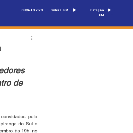
Sideral FM
Estação
OUÇA AO VIVO
FM
a
edores 
tro de 
convidados pela 
iranga do Sul e 
embro, às 19h, no 