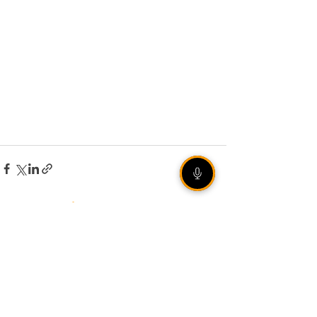
VEJA TAMBÉM
[ÁUDIO] Olho Vivo |
06/08/2026 - Rally de
Ipiranga do Sul reúne mais
de 20 duplas em estradas
de terra no norte gaúcho