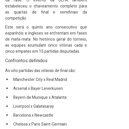
da fase. O evento da UEFA também 
estabeleceu o chaveamento completo para 
as quartas de final e semifinais da 
competição.
Este será o quinto ano consecutivo que 
espanhóis e ingleses se enfrentam em fases 
de mata-mata. No histórico geral do torneio, 
as equipes acumulam cinco vitórias cada e 
cinco empates em 15 partidas disputadas.
Confrontos definidos
As oito partidas das oitavas de final são:
Manchester City x Real Madrid
Arsenal x Bayer Leverkusen
Bayern de Munique x Atalanta
Liverpool x Galatasaray
Barcelona x Newcastle
Chelsea x Paris Saint-Germain