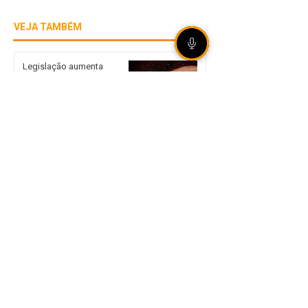
VEJA TAMBÉM
Legislação aumenta
punição para
armazenamento e difusão
de violência sexual infantil
Alertas da Senacon
orientam planejamento nas
escolhas de presentes no
Dia dos Pais