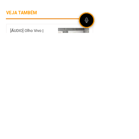
VEJA TAMBÉM
[ÁUDIO] Olho Vivo |
06/08/2026 - Rally de
Ipiranga do Sul reúne mais
de 20 duplas em estradas
de terra no norte gaúcho
Internacional garante vaga
nas quartas de final da Copa
do Brasil mesmo com
derrota em São Paulo