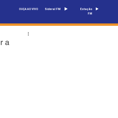
Sideral FM
Estação
OUÇA AO VIVO
FM
r a