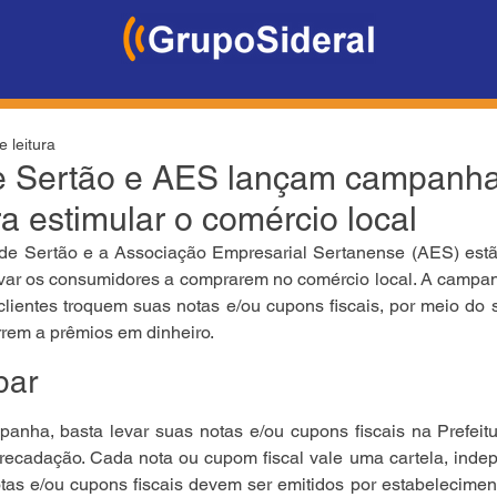
e leitura
de Sertão e AES lançam campanha
a estimular o comércio local
l de Sertão e a Associação Empresarial Sertanense (AES) estã
var os consumidores a comprarem no comércio local. A campan
clientes troquem suas notas e/ou cupons fiscais, por meio do s
rrem a prêmios em dinheiro.
par
panha, basta levar suas notas e/ou cupons fiscais na Prefeitur
rrecadação. Cada nota ou cupom fiscal vale uma cartela, inde
tas e/ou cupons fiscais devem ser emitidos por estabelecimen