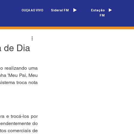
Sideral FM
Estação
OUÇA AO VIVO
FM
 de Dia
o realizando uma 
ha 'Meu Pai, Meu 
istema troca nota 
a e trocá-los por 
pendentemente do 
tos comerciais de 