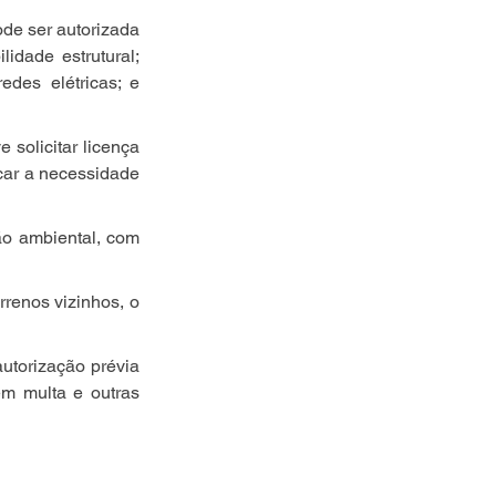
de ser autorizada 
dade estrutural; 
des elétricas; e 
solicitar licença 
icar a necessidade 
o ambiental, com 
renos vizinhos, o 
torização prévia 
em multa e outras 