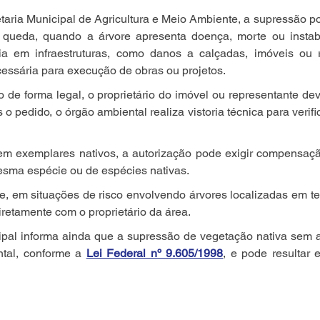
aria Municipal de Agricultura e Meio Ambiente, a supressão po
queda, quando a árvore apresenta doença, morte ou instabili
ia em infraestruturas, como danos a calçadas, imóveis ou re
cessária para execução de obras ou projetos.
 de forma legal, o proprietário do imóvel ou representante deve 
 o pedido, o órgão ambiental realiza vistoria técnica para verif
m exemplares nativos, a autorização pode exigir compensaçã
esma espécie ou de espécies nativas.
e, em situações de risco envolvendo árvores localizadas em ter
diretamente com o proprietário da área.
pal informa ainda que a supressão de vegetação nativa sem au
tal, conforme a 
Lei Federal nº 9.605/1998
, e pode resultar 