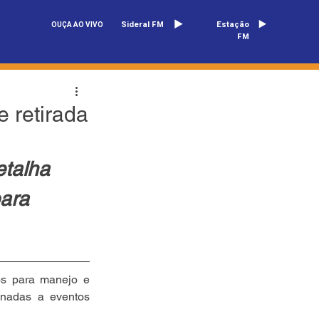
Sideral FM
Estação
OUÇA AO VIVO
FM
e retirada
etalha 
ara 
os para manejo e 
onadas a eventos 