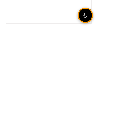
Internacional garante vaga
nas quartas de final da Copa
do Brasil mesmo com
derrota em São Paulo
Legislação aumenta
punição para
armazenamento e difusão
de violência sexual infantil