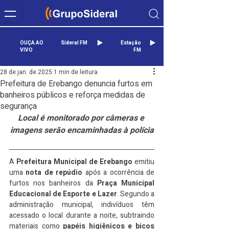
OUÇA AO
Sideral FM
Estação
VIVO
FM
28 de jan. de 2025
1 min de leitura
Prefeitura de Erebango denuncia furtos em
banheiros públicos e reforça medidas de
segurança
Local é monitorado por câmeras e 
imagens serão encaminhadas à polícia
A 
Prefeitura Municipal de Erebango
 emitiu 
uma 
nota de repúdio
 após a ocorrência de 
furtos nos banheiros da 
Praça Municipal 
Educacional de Esporte e Lazer
. Segundo a 
administração municipal, indivíduos têm 
acessado o local durante a noite, subtraindo 
materiais como 
papéis higiênicos e bicos 