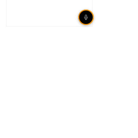
Unidade móvel da Corsan
leva atendimento presencial
a Sertão nos dias 18 e 19 de
agosto
Corte de 0,25 ponto
percentual reduz taxa Selic
para 14% ao ano