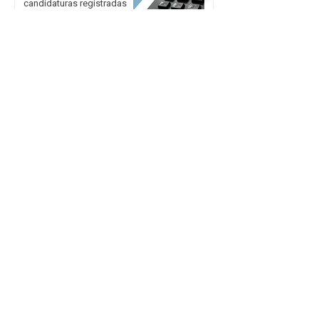
candidaturas registradas
[ÁUDIO] Olho Vivo |
07/08/2026 - Preparativos
para as Eleições 2026
avançam na 70ª Zona
Eleitoral de Getúlio Vargas
Grêmio vence São Paulo de
virada e deixa a zona de
rebaixamento no Brasileirão