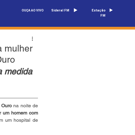
Sideral FM
Estação
OUÇA AO VIVO
FM
ra mulher
Ouro
a medida 
 Ouro
 na noite de 
or um homem com 
m um hospital de 