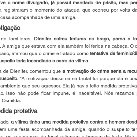
eve o nome divulgado, já possui mandado de prisão, mas pe
registraram o momento do ataque, que ocorreu por volta d
ra casa acompanhada de uma amiga.
stigação
de familiares, 
Dienifer sofreu fraturas no braço, perna e to
. A amiga que estava com ela também foi ferida na cabeça. O 
aso, afirmou que o crime é tratado como 
tentativa de feminicíd
speito teria incendiado o carro da vítima
.
a de Dienifer, comentou que 
a motivação do crime seria a recu
suspeito
. “A motivação desse crime brutal foi porque ela é u
mbiente que seu agressor. Ela já havia feito medida protetiva a
. Isso não pode ficar impune, é inaceitável. Nós rezamos 
u Osmilda.
dida protetiva
ado, 
a vítima tinha uma medida protetiva contra o homem desd
a em uma festa acompanhada da amiga, quando o suspeito ten
s, os seguranças do local retiraram o homem da festa. Mais t