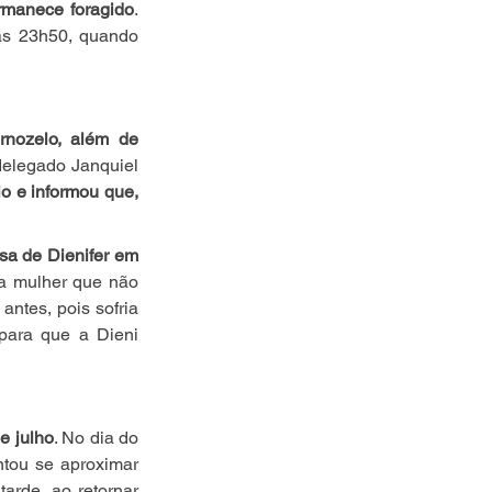
rmanece foragido
. 
as 23h50, quando 
rnozelo, além de 
delegado Janquiel 
io e informou que, 
sa de Dienifer em 
ma mulher que não 
ntes, pois sofria 
para que a Dieni 
e julho
. No dia do 
tou se aproximar 
arde, ao retornar 