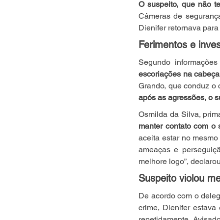
O suspeito, que não t
Câmeras de segurança 
Dienifer retornava pa
Ferimentos e inve
Segundo informações 
escoriações na cabeça
Grando, que conduz o c
após as agressões, o su
Osmilda da Silva, prim
manter contato com o 
aceita estar no mesmo a
ameaças e perseguição
melhore logo”, declaro
Suspeito violou me
De acordo com o deleg
crime, Dienifer estav
repetidamente. Avisado