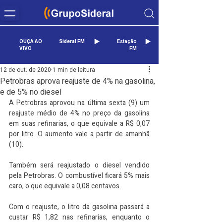
OUÇA AO
Sideral FM
Estação
VIVO
FM
12 de out. de 2020
1 min de leitura
Petrobras aprova reajuste de 4% na gasolina,
e de 5% no diesel
A Petrobras aprovou na última sexta (9) um 
reajuste médio de 4% no preço da gasolina 
em suas refinarias, o que equivale a R$ 0,07 
por litro. O aumento vale a partir de amanhã 
(10).  
Também será reajustado o diesel vendido 
pela Petrobras. O combustível ficará 5% mais 
caro, o que equivale a 0,08 centavos.   
Com o reajuste, o litro da gasolina passará a 
custar R$ 1,82 nas refinarias, enquanto o 