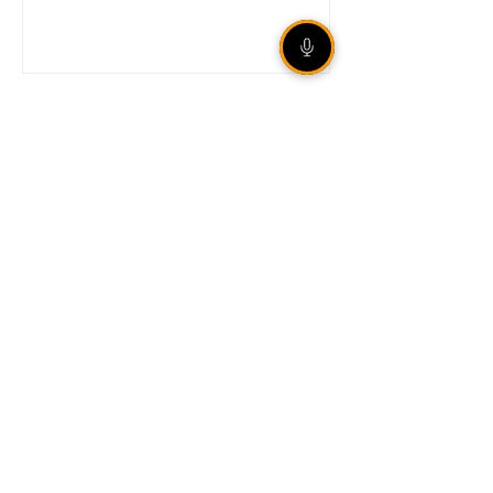
Internacional garante vaga
nas quartas de final da Copa
do Brasil mesmo com
derrota em São Paulo
Legislação aumenta
punição para
armazenamento e difusão
de violência sexual infantil