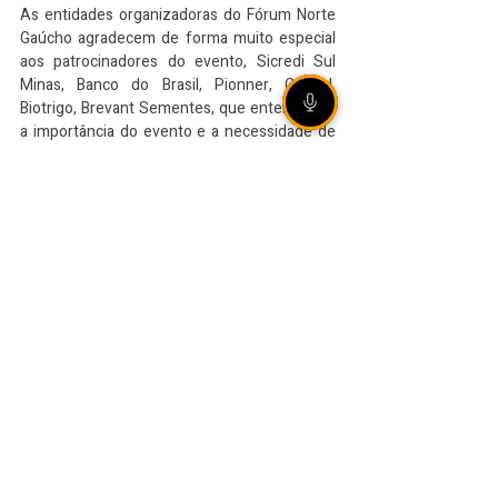
As entidades organizadoras do Fórum Norte 
Gaúcho agradecem de forma muito especial 
aos patrocinadores do evento, Sicredi Sul 
Minas, Banco do Brasil, Pionner, Cotrijal, 
Biotrigo, Brevant Sementes, que entenderam 
a importância do evento e a necessidade de 
levar conhecimento aos produtores rurais 
mesmo em momento de pandemia.
VEJA TAMBÉM
Grêmio vence Mirassol na
Arena e avança às quartas
de final da Copa do Brasil