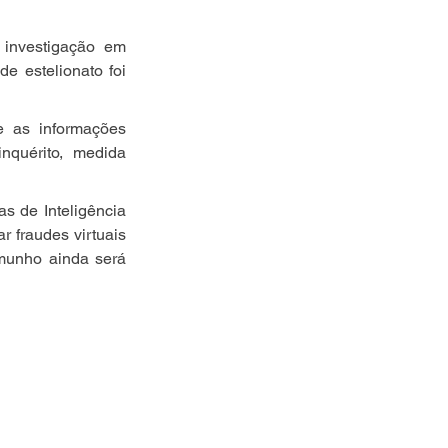
nvestigação em 
e estelionato foi 
 as informações 
quérito, medida 
s de Inteligência 
 fraudes virtuais 
munho ainda será 