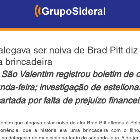
legava ser noiva de Brad Pitt diz 
a brincadeira
São Valentim registrou boletim de o
da-feira; investigação de estelionat
artada por falta de prejuízo financei
tim que alegava estar noiva do ator Brad Pitt afirmou à Políci
rrência, que a história era uma brincadeira com o filho
na delegacia do município na tarde de segunda-feira, 5 de janei