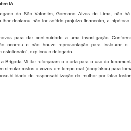
obre IA
egado de São Valentim, Germano Alves de Lima, não há i
er declarou não ter sofrido prejuízo financeiro, a hipótese d
novos para dar continuidade a uma investigação. Conforme
ão ocorreu e não houve representação para instaurar o in
 estelionato", explicou o delegado.
 a Brigada Militar reforçaram o alerta para o uso de ferramenta
dem simular rostos e vozes em tempo real (deepfakes) para tornar
possibilidade de responsabilização da mulher por falso teste