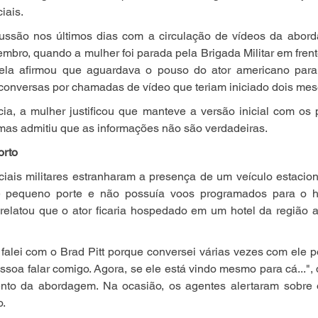
iais.
ssão nos últimos dias com a circulação de vídeos da abord
embro, quando a mulher foi parada pela Brigada Militar em frent
 ela afirmou que aguardava o pouso do ator americano para
conversas por chamadas de vídeo que teriam iniciado dois mes
ia, a mulher justificou que manteve a versão inicial com os p
 mas admitiu que as informações não são verdadeiras.
orto
iciais militares estranharam a presença de um veículo estacio
 pequeno porte e não possuía voos programados para o hor
relatou que o ator ficaria hospedado em um hotel da região a
falei com o Brad Pitt porque conversei várias vezes com ele 
soa falar comigo. Agora, se ele está vindo mesmo para cá...", 
nto da abordagem. Na ocasião, os agentes alertaram sobre o
o.