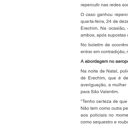
repercutir nas redes soc
O caso ganhou repercu
quarta-feira, 24 de dez
Erechim. Na ocasião,
ambos, após supostas 
No boletim de ocorrênc
entrar em contradição,
A abordagem no aerop
Na noite de Natal, pol
de Erechim, que é de
averiguação, a mulher 
para São Valentim.
"Tenho certeza de que 
Não tem como outra pes
aos policiais no mome
como sequestro e roub