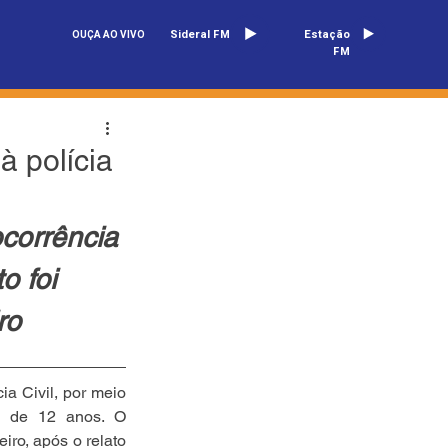
Sideral FM
Estação
OUÇA AO VIVO
FM
à polícia
corrência 
o foi 
ro
a Civil, por meio 
, de 12 anos. O 
ro, após o relato 