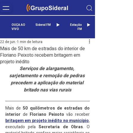
OUÇA AO
Sideral FM
Estação
VIVO
FM
22 de jun.
1 min de leitura
Mais de 50 km de estradas do interior de
Floriano Peixoto recebem britagem em
projeto inédito
Serviços de alargamento, 
sarjetamento e remoção de pedras 
precedem a aplicação do material 
britado nas vias rurais
Mais de 
50 quilômetros de estradas do 
interior
 de 
Floriano Peixoto
 vão receber 
britagem em projeto inédito no município
, 
executado pela 
Secretaria de Obras
. O 