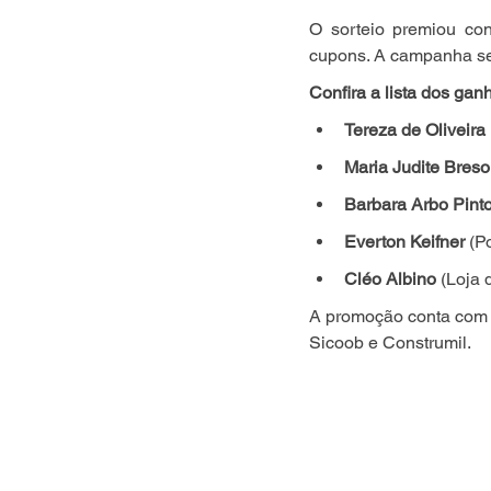
O sorteio premiou con
cupons. A campanha se
Confira a lista dos ga
Tereza de Oliveira
Maria Judite Breso
Barbara Arbo Pint
Everton Keifner
 (P
Cléo Albino
 (Loja 
A promoção conta com pa
Sicoob e Construmil.