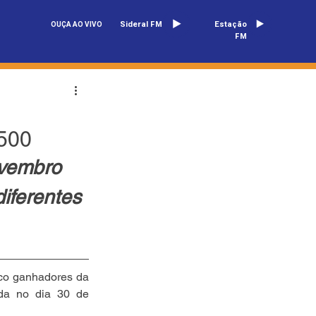
Sideral FM
Estação
OUÇA AO VIVO
FM
500
ovembro 
iferentes 
co ganhadores da 
da no dia 30 de 