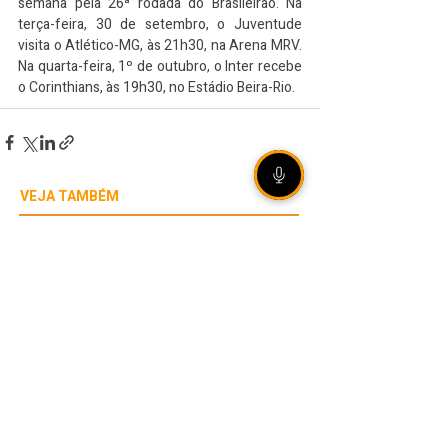
semana pela 26ª rodada do Brasileirão. Na 
terça-feira, 30 de setembro, o Juventude 
visita o Atlético-MG, às 21h30, na Arena MRV. 
Na quarta-feira, 1º de outubro, o Inter recebe 
o Corinthians, às 19h30, no Estádio Beira-Rio.
VEJA TAMBÉM
Grêmio vence Mirassol na
Arena e avança às quartas
de final da Copa do Brasil