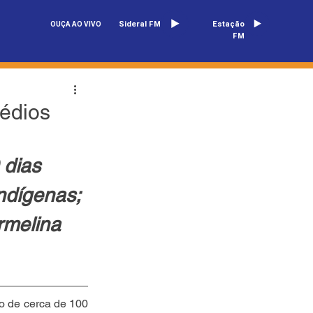
Sideral FM
Estação
OUÇA AO VIVO
FM
rédios
 dias 
ndígenas; 
rmelina 
o de cerca de 100 