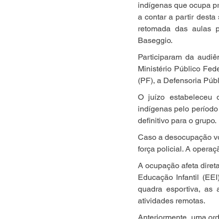
indígenas que ocupa pr
a contar a partir desta
retomada das aulas p
Baseggio.
Participaram da audiên
Ministério Público Fed
(PF), a Defensoria Púb
O juízo estabeleceu 
indígenas pelo período 
definitivo para o grupo.
Caso a desocupação volu
força policial. A operaç
A ocupação afeta diret
Educação Infantil (EE
quadra esportiva, as
atividades remotas.
Anteriormente, uma ord