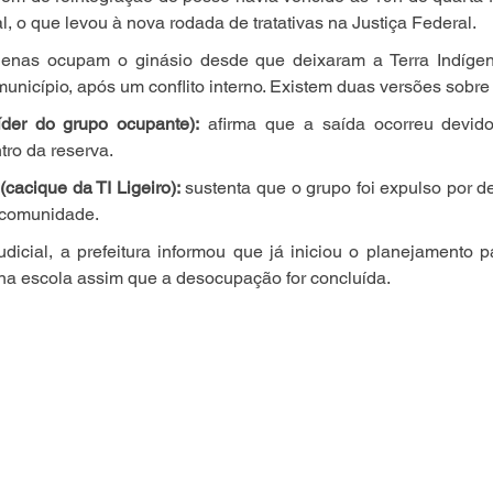
l, o que levou à nova rodada de tratativas na Justiça Federal.
enas ocupam o ginásio desde que deixaram a Terra Indígena 
nicípio, após um conflito interno. Existem duas versões sobre 
líder do grupo ocupante):
 afirma que a saída ocorreu devid
ro da reserva.
cacique da TI Ligeiro):
 sustenta que o grupo foi expulso por 
a comunidade.
icial, a prefeitura informou que já iniciou o planejamento pa
 na escola assim que a desocupação for concluída.