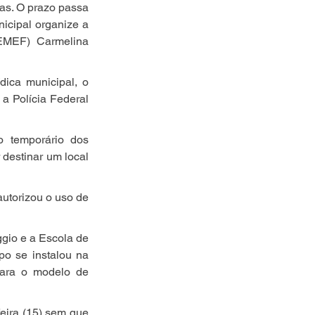
as. O prazo passa 
icipal organize a 
EMEF) Carmelina 
dica municipal, o 
a Polícia Federal 
 temporário dos 
destinar um local 
utorizou o uso de 
io e a Escola de 
o se instalou na 
ara o modelo de 
eira (15) sem que 