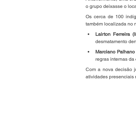
o grupo deixasse o loca
Os cerca de 100 indíg
também localizada no mu
Lairton Ferreira (
desmatamento dent
Marciano Palhano (
regras internas d
Com a nova decisão jud
atividades presenciais