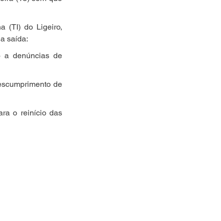
(TI) do Ligeiro, 
a saída:
o a denúncias de 
descumprimento de 
ra o reinício das 