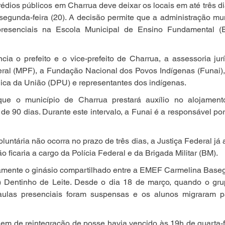
édios públicos em Charrua deve deixar os locais em até três di
 segunda-feira (20). A decisão permite que a administração mun
resenciais na Escola Municipal de Ensino Fundamental (
cia o prefeito e o vice-prefeito de Charrua, a assessoria jurí
eral (MPF), a Fundação Nacional dos Povos Indígenas (Funai), 
lica da União (DPU) e representantes dos indígenas.
que o município de Charrua prestará auxílio no alojamento
de 90 dias. Durante este intervalo, a Funai é a responsável por 
ntária não ocorra no prazo de três dias, a Justiça Federal já a
ão ficaria a cargo da Polícia Federal e da Brigada Militar (BM).
amente o ginásio compartilhado entre a EMEF Carmelina Basegg
I) Dentinho de Leite. Desde o dia 18 de março, quando o grup
 aulas presenciais foram suspensas e os alunos migraram p
em de reintegração de posse havia vencido às 19h de quarta-f