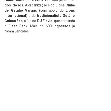
Namorados
 terá o lucro revertido para o 
Lar 
dos Idosos
. A organização é do 
Lions Clube 
de Getúlio Vargas
 (com apoio do 
Lions 
International
) e do 
tradicionalista Getúlio 
Guimarães
, além do 
DJ
Flávio
, que comanda 
o 
Flash Back
. Mais de 
600 ingressos
 já 
foram vendidos.