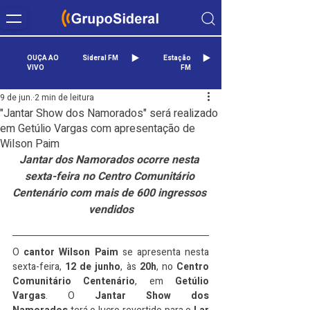
OUÇA AO
Sideral FM
Estação
VIVO
FM
9 de jun.
2 min de leitura
"Jantar Show dos Namorados" será realizado
em Getúlio Vargas com apresentação de
Wilson Paim
Jantar dos Namorados ocorre nesta 
sexta-feira no Centro Comunitário 
Centenário com mais de 600 ingressos 
vendidos
O 
cantor
Wilson Paim
 se apresenta nesta 
sexta-feira, 
12 de junho
, às 
20h
, no 
Centro 
Comunitário Centenário
, em 
Getúlio 
Vargas
. O 
Jantar Show dos 