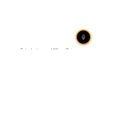
Foto: Instagram / Wilson Paim
VEJA TAMBÉM
[ÁUDIO] Olho Vivo |
06/08/2026 - Rally de
Ipiranga do Sul reúne mais
de 20 duplas em estradas
de terra no norte gaúcho