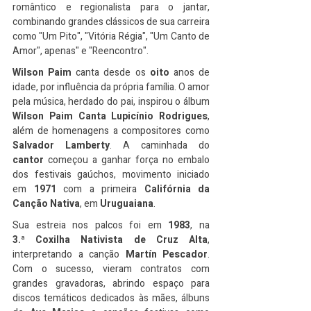
romântico e regionalista para o jantar, 
combinando grandes clássicos de sua carreira 
como "Um Pito", "Vitória
Régia", "Um
Canto de 
Amor", apenas" e "Reencontro".
Wilson Paim
 canta desde os 
oito
 anos de 
idade, por influência da própria família. O amor 
pela música, herdado do pai, inspirou o álbum 
Wilson Paim Canta Lupicínio Rodrigues
, 
além de homenagens a compositores como 
Salvador Lamberty
. A caminhada do 
cantor
 começou a ganhar força no embalo 
dos festivais gaúchos, movimento iniciado 
em 
1971
 com a primeira 
Califórnia da 
Canção Nativa
, em 
Uruguaiana
. 
Sua estreia nos palcos foi em 
1983
, na 
3.ª
Coxilha Nativista de Cruz Alta
, 
interpretando a canção 
Martín Pescador
. 
Com o sucesso, vieram contratos com 
grandes gravadoras, abrindo espaço para 
discos temáticos dedicados às mães, álbuns 