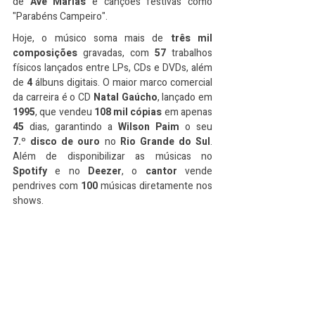
de 
Ave Marias
 e canções festivas como 
"Parabéns
Campeiro".
Hoje, o músico soma mais de 
três mil 
composições
 gravadas, com 
57
 trabalhos 
físicos lançados entre LPs, CDs e DVDs, além 
de 
4
 álbuns digitais. O maior marco comercial 
da carreira é o CD 
Natal Gaúcho
, lançado em 
1995
, que vendeu 
108 mil cópias
 em apenas 
45
 dias, garantindo a 
Wilson Paim
 o seu 
7.º
disco de ouro
 no 
Rio Grande do Sul
. 
Além de disponibilizar as músicas no 
Spotify
 e no 
Deezer
, o 
cantor
 vende 
pendrives com 
100
 músicas diretamente nos 
shows.