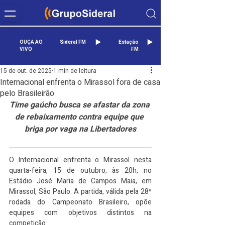
OUÇA AO
Sideral FM
Estação
VIVO
FM
15 de out. de 2025
1 min de leitura
Internacional enfrenta o Mirassol fora de casa
pelo Brasileirão
Time gaúcho busca se afastar da zona 
de rebaixamento contra equipe que 
briga por vaga na Libertadores
O Internacional enfrenta o Mirassol nesta 
quarta-feira, 15 de outubro, às 20h, no 
Estádio José Maria de Campos Maia, em 
Mirassol, São Paulo. A partida, válida pela 28ª 
rodada do Campeonato Brasileiro, opõe 
equipes com objetivos distintos na 
competição.