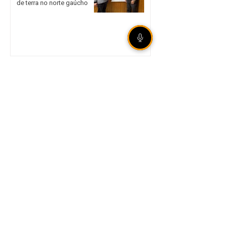
de terra no norte gaúcho
Internacional garante vaga
nas quartas de final da Copa
do Brasil mesmo com
derrota em São Paulo
Legislação aumenta
punição para
armazenamento e difusão
de violência sexual infantil