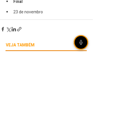
Final
23 de novembro
VEJA TAMBÉM
[ÁUDIO] Olho Vivo |
06/08/2026 - Rally de
Ipiranga do Sul reúne mais
de 20 duplas em estradas
de terra no norte gaúcho
Internacional garante vaga