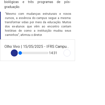
biológicas e três programas de pós-
graduação.
“Mesmo com mudanças estruturais e novos 
cursos, a essência do campus segue a mesma: 
transformar vidas por meio da educação. Muitos 
dos ex-alunos que vêm ao encontro contam 
histórias de como a instituição mudou seus 
caminhos”, afirmou o diretor.
Olho Vivo | 15/05/2025 - IFRS Campus Sertão promove 16º Encontro de Ex-Alunos e Ex-Servidores no dia 17/05
14:31