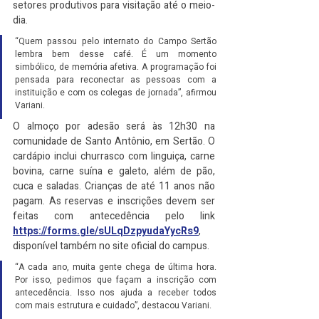
setores produtivos para visitação até o meio-
dia.
“Quem passou pelo internato do Campo Sertão 
lembra bem desse café. É um momento 
simbólico, de memória afetiva. A programação foi 
pensada para reconectar as pessoas com a 
instituição e com os colegas de jornada”, afirmou 
Variani.
O almoço por adesão será às 12h30 na 
comunidade de Santo Antônio, em Sertão. O 
cardápio inclui churrasco com linguiça, carne 
bovina, carne suína e galeto, além de pão, 
cuca e saladas. Crianças de até 11 anos não 
pagam. As reservas e inscrições devem ser 
feitas com antecedência pelo link 
https://forms.gle/sULqDzpyudaYycRs9
, 
disponível também no site oficial do campus.
“A cada ano, muita gente chega de última hora. 
Por isso, pedimos que façam a inscrição com 
antecedência. Isso nos ajuda a receber todos 
com mais estrutura e cuidado”, destacou Variani.