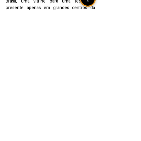
Brasil, uma vitrine para uma tecnologia 
presente apenas em grandes centros da 
Europa e dos Estados Unidos. Sem dúvida, 
isso eleva a nossa credibilidade e o orgulho 
de todos que fazem parte do hospital.”
Texto e fotos: Ana Paula Koenemann - 
Comunicação HSVP Passo Fundo