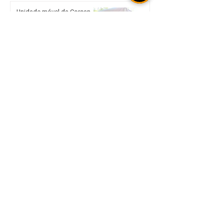
Unidade móvel da Corsan
leva atendimento presencial
a Sertão nos dias 18 e 19 de
agosto
Corte de 0,25 ponto
percentual reduz taxa Selic
para 14% ao ano