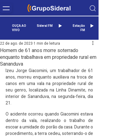
OUÇA AO
Sideral FM
Estação
VIVO
FM
22 de ago. de 2023
1 min de leitura
Homem de 61 anos morre soterrado
enquanto trabalhava em propriedade rural em
Sananduva
Izeu Jorge Giacomini, um trabalhador de 61 
anos, morreu enquanto auxiliava na troca de 
canos em uma vala na propriedade rural de 
seu genro, localizada na Linha Dinamite, no 
interior de Sananduva, na segunda-feira, dia 
21.
O acidente ocorreu quando Giacomini estava 
dentro da vala, realizando o trabalho de 
escoar a umidade do porão da casa. Durante o 
procedimento, a terra cedeu, soterrando-o de 