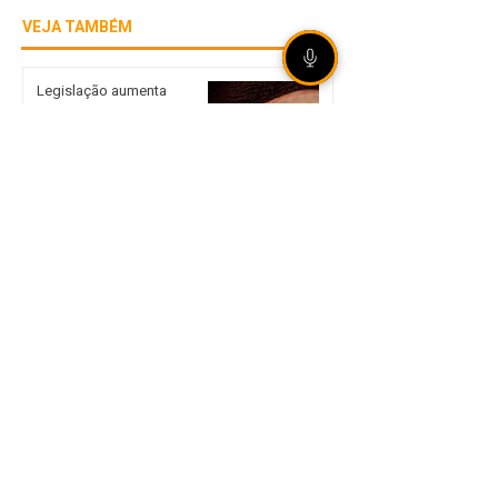
VEJA TAMBÉM
Legislação aumenta
punição para
armazenamento e difusão
de violência sexual infantil
Alertas da Senacon
orientam planejamento nas
escolhas de presentes no
Dia dos Pais