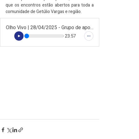
que os encontros estão abertos para toda a 
comunidade de Getúlio Vargas e região.
Olho Vivo | 28/04/2025 - Grupo de apoio Com a Vida de Novo destaca atividades e fortalecimento da rede de acolhimento em Getúlio Vargas
23:57