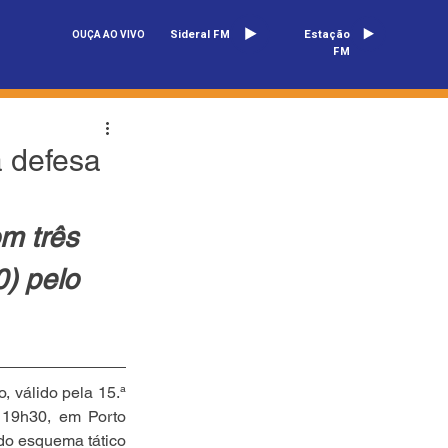
Sideral FM
Estação
OUÇA AO VIVO
FM
 defesa
m três 
) pelo 
 válido pela 15.ª 
 19h30, em Porto 
o esquema tático 