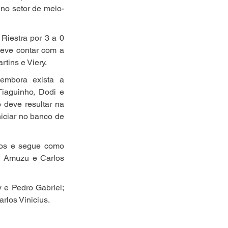
no setor de meio-
Riestra por 3 a 0 
eve contar com a 
tins e Viery.
embora exista a 
iaguinho, Dodi e 
deve resultar na 
iciar no banco de 
cos e segue como 
, Amuzu e Carlos 
 e Pedro Gabriel; 
rlos Vinicius.