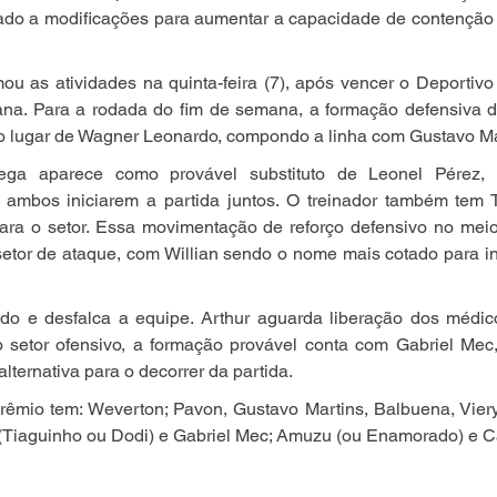
iado a modificações para aumentar a capacidade de contenção 
u as atividades na quinta-feira (7), após vencer o Deportivo 
na. Para a rodada do fim de semana, a formação defensiva d
 lugar de Wagner Leonardo, compondo a linha com Gustavo Mar
ega aparece como provável substituto de Leonel Pérez, 
e ambos iniciarem a partida juntos. O treinador também tem T
ra o setor. Essa movimentação de reforço defensivo no meio 
setor de ataque, com Willian sendo o nome mais cotado para in
do e desfalca a equipe. Arthur aguarda liberação dos médi
o setor ofensivo, a formação provável conta com Gabriel Mec
lternativa para o decorrer da partida.
Grêmio tem: Weverton; Pavon, Gustavo Martins, Balbuena, Viery
(Tiaguinho ou Dodi) e Gabriel Mec; Amuzu (ou Enamorado) e Ca