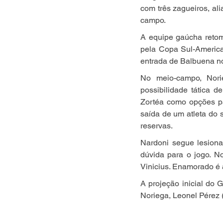
com três zagueiros, al
campo.
A equipe gaúcha retomo
pela Copa Sul-America
entrada de Balbuena no
No meio-campo, Nori
possibilidade tática d
Zortéa como opções pa
saída de um atleta do 
reservas.
Nardoni segue lesiona
dúvida para o jogo. N
Vinicius. Enamorado é a
A projeção inicial do 
Noriega, Leonel Pérez 