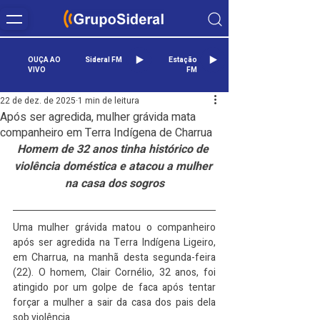
OUÇA AO
Sideral FM
Estação
VIVO
FM
22 de dez. de 2025
1 min de leitura
Após ser agredida, mulher grávida mata
companheiro em Terra Indígena de Charrua
Homem de 32 anos tinha histórico de 
violência doméstica e atacou a mulher 
na casa dos sogros
Uma mulher grávida matou o companheiro 
após ser agredida na Terra Indígena Ligeiro, 
em Charrua, na manhã desta segunda-feira 
(22). O homem, Clair Cornélio, 32 anos, foi 
atingido por um golpe de faca após tentar 
forçar a mulher a sair da casa dos pais dela 
sob violência.