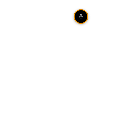
Unidade móvel da Corsan
leva atendimento presencial
a Sertão nos dias 18 e 19 de
agosto
Corte de 0,25 ponto
percentual reduz taxa Selic
para 14% ao ano