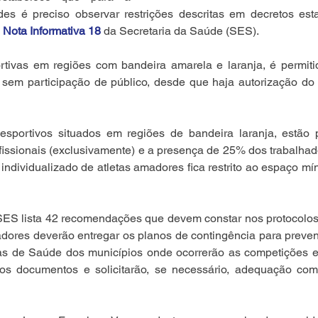
des é preciso observar restrições descritas em decretos esta
 
Nota Informativa 18
 da Secretaria da Saúde (SES).
tivas em regiões com bandeira amarela e laranja, é permiti
 sem participação de público, desde que haja autorização do 
esportivos situados em regiões de bandeira laranja, estão pe
rofissionais (exclusivamente) e a presença de 25% dos trabalha
individualizado de atletas amadores fica restrito ao espaço mí
 SES lista 42 recomendações que devem constar nos protocolos
adores deverão entregar os planos de contingência para preven
as de Saúde dos municípios onde ocorrerão as competições e 
o os documentos e solicitarão, se necessário, adequação com