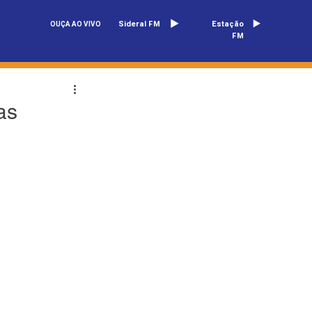
Sideral FM
Estação
OUÇA AO VIVO
FM
as