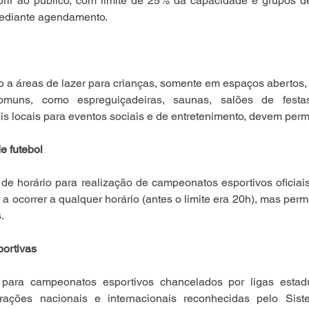
ir ao público, com limite de 25% da capacidade e grupos d
mediante agendamento.
o a áreas de lazer para crianças, somente em espaços abertos,
muns, como espreguiçadeiras, saunas, salões de festas,
s locais para eventos sociais e de entretenimento, devem per
e futebol
o de horário para realização de campeonatos esportivos oficiais
 a ocorrer a qualquer horário (antes o limite era 20h), mas perm
.
portivas
 para campeonatos esportivos chancelados por ligas estadu
rações nacionais e internacionais reconhecidas pelo Sist