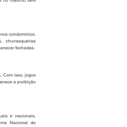
e no máximo seis 
 nos condomínios. 
 churrasqueiras 
manecer fechadas.
. Com isso, jogos 
anece a proibição 
ais e nacionais, 
ema Nacional do 