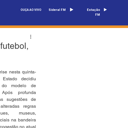
Sideral FM
Estação
OUÇA AO VIVO
FM
futebol,
ise nesta quinta-
 Estado decidiu 
s do modelo de 
 Após profunda 
s sugestões de 
alteradas regras 
ues, museus, 
iais na bandeira 
cogestão no atual 