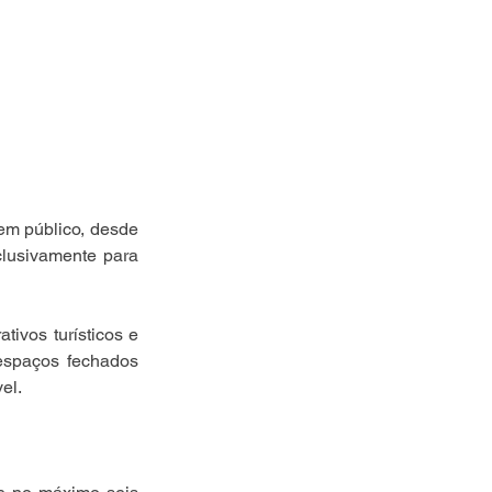
em público, desde 
lusivamente para 
ivos turísticos e 
espaços fechados 
el.