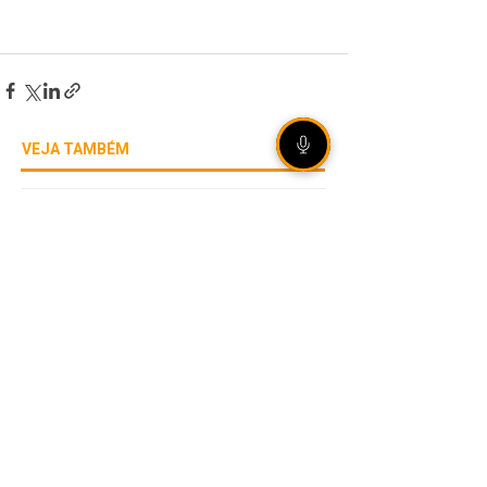
VEJA TAMBÉM
Eleições 2026: Rio Grande
do Sul soma mais de 800
candidaturas registradas
[ÁUDIO] Olho Vivo |
07/08/2026 - Preparativos